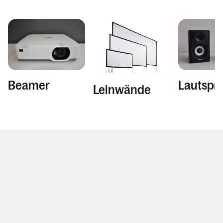
Mediensuche
Kalender
Personen
Lautspr
Beamer
Leinwände
Kontakt