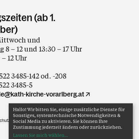
zeiten (ab 1.
ber)
ittwoch und
 8 – 12 und 13:30 – 17 Uhr
 – 12 Uhr
5522 3485-142 od. -208
5522 3485-5
e@kath-kirche-vorarlberg.at
Hallo! Wir bitten Sie, einige zusätzliche Dienste für
Sonstiges, systemtechnische Notwendigkeiten &
chutz
Anmelden
Social Media zu aktivieren. Sie können Ihre
Zustimmung jederzeit ändern oder zurückziehen.
Lassen Sie mich wählen
...