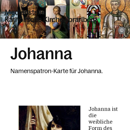
Medienstelle
Katholische Kirche Vorarlberg
K
Informationen
Johanna
Wer wir sind
Namenspatronkarten
Namenspatron-Karte für Johanna.
Aktuelles
Geräteverleih
Urkunden
Zeitschriften
Johanna ist
die
weibliche
Form des