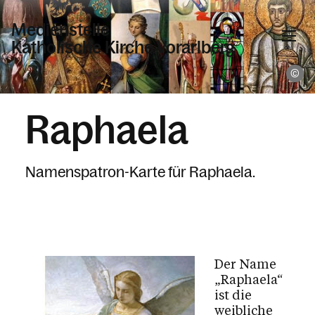
Medienstelle
Katholische Kirche Vorarlberg
K
Informationen
Raphaela
Wer wir sind
Namenspatronkarten
Namenspatron-Karte für Raphaela.
Aktuelles
Geräteverleih
Urkunden
Zeitschriften
Der Name
„Raphaela“
ist die
weibliche