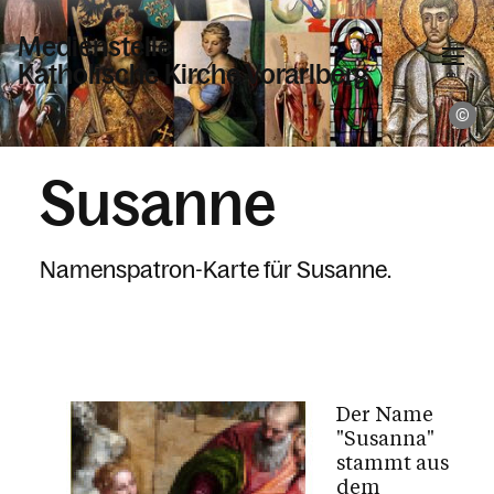
Medienstelle
Katholische Kirche Vorarlberg
K
Informationen
Susanne
Wer wir sind
Namenspatronkarten
Namenspatron-Karte für Susanne.
Aktuelles
Geräteverleih
Urkunden
Zeitschriften
Der Name
"Susanna"
stammt aus
dem