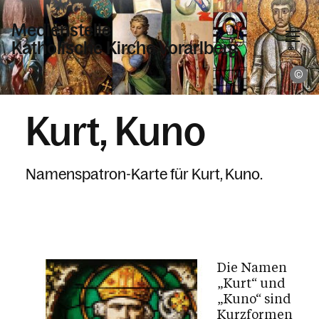
Medienstelle
Katholische Kirche Vorarlberg
K
Informationen
Kurt, Kuno
Wer wir sind
Namenspatronkarten
Namenspatron-Karte für Kurt, Kuno.
Aktuelles
Geräteverleih
Urkunden
Zeitschriften
Die Namen
„Kurt“ und
„Kuno“ sind
Kurzformen