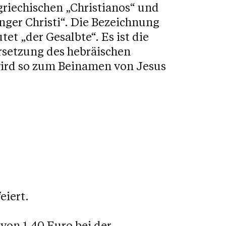
griechischen „Christianos“ und
ger Christi“. Die Bezeichnung
tet „der Gesalbte“. Es ist die
rsetzung des hebräischen
wird so zum Beinamen von Jesus
eiert.
von 1,40 Euro bei der