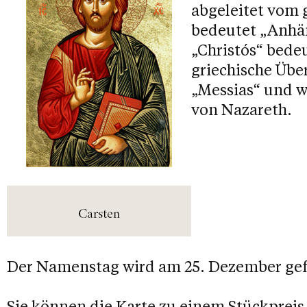
abgeleitet vom 
bedeutet „Anhän
„Christós“ bedeu
griechische Übe
„Messias“ und 
von Nazareth.
Der Namenstag wird am 25. Dezember gef
Sie können die Karte zu einem Stückpreis 