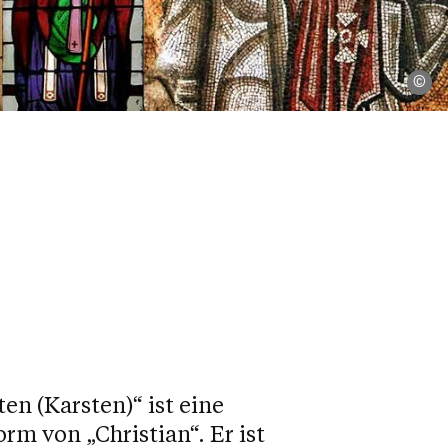
K
en (Karsten)“ ist eine
rm von „Christian“. Er ist